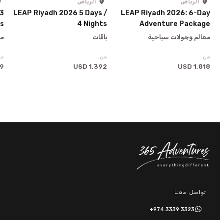
الرياض
الرياض
 3
LEAP Riyadh 2026 5 Days /
LEAP Riyadh 2026: 6-Day
ys
4 Nights
Adventure Package
معالم وجولات سياحية
باقات
مع
من
من
من
SD
1,392 USD
1,818 USD
تواصل معنا
+974 3339 3323