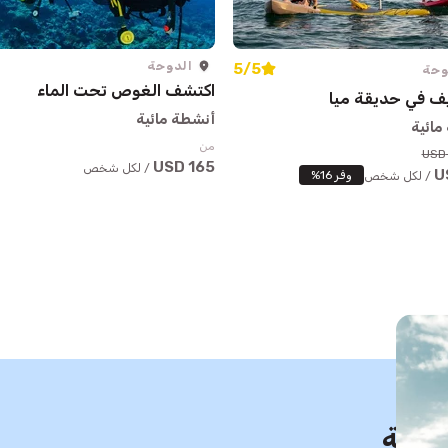
الدوحة
5/5
وحة
اكتشف الغوص تحت الماء
ف في حديقة ميا
أنشطة مائية
مائية
من
165 USD
/ لكل شخص
وفر 16%
/ لكل شخص
حديثة