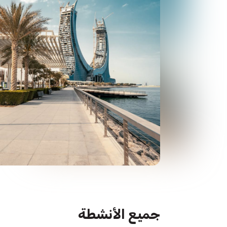
ادخل إلى عالم يندمج فيه القديم والجديد بسلاسة. 
بالتوابل، وتمعن في عجائب الهندسة المعمارية الحدي
الراقية لمدينة تقدر تراثها. من الشواطئ الهادئة إ
تعتبر هذه الوجهة واحة تحتفل بالتقليد مع الأناقة. ه
بين الرفاهية والتاريخ، مما يقدم رحلة لا تُنسى عبر ق
واللمسة المعاصرة.
ابحث عن التجربة المناسبة لك
جولات بالقوارب
حدائق المياه
رحلة بحرية
قوارب سريعة
جميع الأنشطة