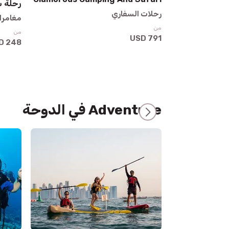
رحلة س
رحلات السفاري
مغامرا
من
من
791 USD
248 USD
Adventure في الدوحة