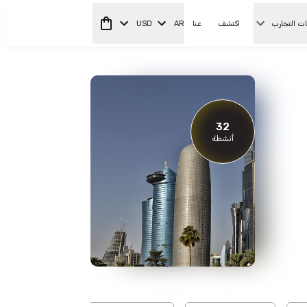
ات التجارب
اكتشف
عنا
AR
USD
32
أنشطة