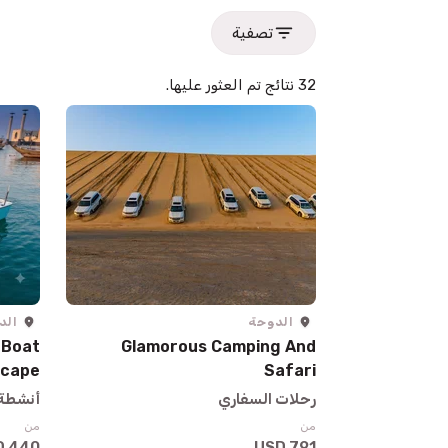
تصفية
32 نتائج تم العثور عليها.
الدوحة
الد
 Boat
Glamorous Camping And
scape
Safari
رحلات السفاري
أنشطة 
من
من
440 USD
791 USD