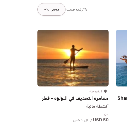
ترتيب حسب:
موصى به
الدوحة
Sha
مغامرة التجديف في اللؤلؤة - قطر
أنشطة مائية
من
50 USD
/ لكل شخص