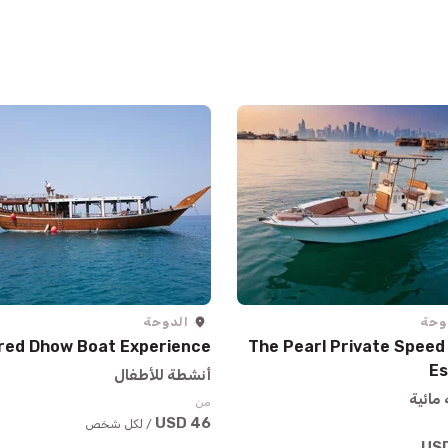
وحة
الدوحة
red Dhow Boat Experience
The Pearl Private Speed
E
أنشطة للأطفال
مائية
من
46 USD
/ لكل شخص