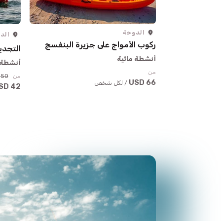
الدوحة
الد
ركوب الأمواج على جزيرة البنفسج
التجدي
أنشطة مائية
أنشطة 
من
من
50 USD
66 USD
/ لكل شخص
42 USD
حيث يلتقي التقليد بالأناقة ال