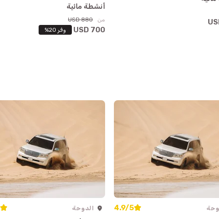
Safliya Island
أنشطة مائية
من
880 USD
700 USD
وفر 20%
4.9/5
وحة
الدوحة