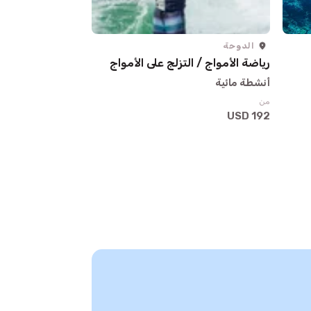
الدوحة
الدوحة
رياضة الأمواج / التزلج على الأمواج
يخت
أنشطة مائية
أنشطة مائية
من
من
495 USD
192 USD