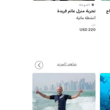
الدوحة
الدوحة
اج
تجربة منزل عائم فريدة
يخت
أنشطة مائية
أنشطة مائية
من
من
495 USD
220 USD
شاهد المزيد