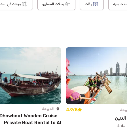
ة خارجية
باقات
رحلات السفاري
جولات في المدي
الدوحة
4.9/5
وحة
Dhowboat Wooden Cruise -
التنين
Private Boat Rental to Al
مائية