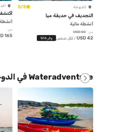
الد
5/5
الدوحة
اكتشف
التجديف في حديقة ميا
أنشطة 
أنشطة مائية
من
من
50 USD
165 USD
42 USD
وفر 16%
/ لكل شخص
Wateradventure في الدوحة