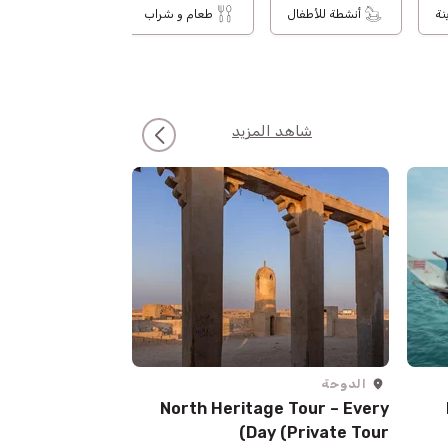
نة
أنشطة للأطفال
طعام و شراب
رحلات بحرية
شاهد المزيد
الدوحة
الدوحة
North Heritage Tour – Every
بارا ترايك
Day (Private Tour)
مغامرات