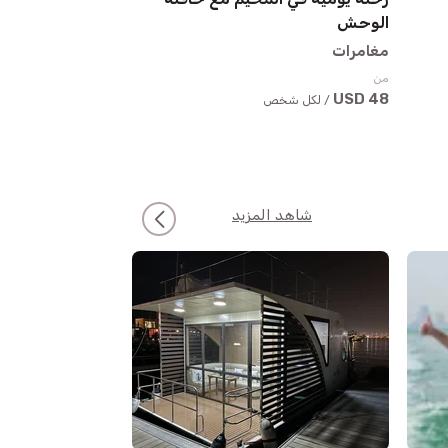
الوحش
أنشطة خارجية
مغامرات
من
25 USD
/ لكل شخ
من
48 USD
/ لكل شخص
شاهد المزيد