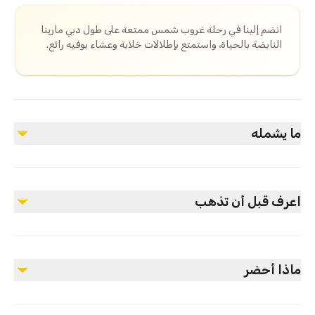
انضم إلينا في رحلة غروب شمس ممتعة على طول دبي مارينا
النابضة بالحياة، واستمتع بإطلالات خلابة وعشاء بوفيه رائع.
ما يشمله
مشمول
ترحيب بسجادة حمراء VIP
اعرف قبل أن تذهب
رحلة غروب الشمس لمدة ساعتين
مناشف باردة، تمر طازج وقهوة عربية عند الوصول
مشروبات ترحيبية (مشروبات غير كحولية)
الزي المطلوب أن يكون أنيقًا ومريحًا. الحد الأدنى للعمر: 3
عشاء بوفيه دولي مقدّم من فندق 5 نجوم
سنوات.
ماء معدني، مشروبات غازية، شاي، قهوة
ماذا أحضر
غير مشمول
احضر كاميرتك لالتقاط غروب الشمس الجميل والإطلالات
تذكارات