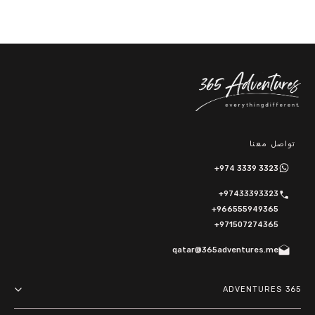
تواصل معنا
+974 3339 3323
+97433393323
+966555949365
+971507274365
qatar@365adventures.me
365 ADVENTURES
About us