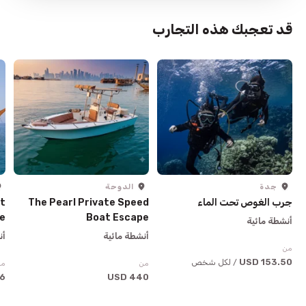
قد تعجبك هذه التجارب
جدة
الدوحة
جرب الغوص تحت الماء
The Pearl Private Speed
t
e
Boat Escape
أنشطة مائية
أنشطة مائية
أن
من
153.50 USD
/ لكل شخص
من
من
USD
440 USD