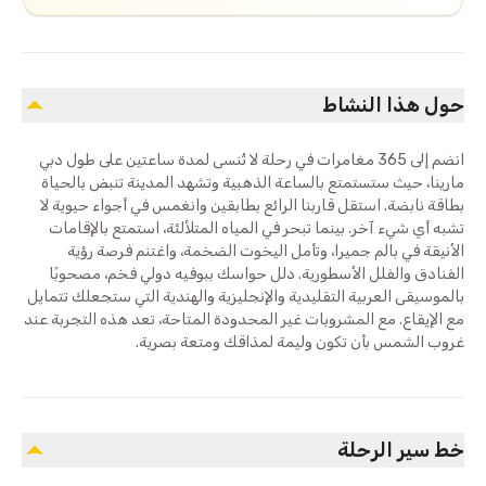
حول هذا النشاط
انضم إلى 365 مغامرات في رحلة لا تُنسى لمدة ساعتين على طول دبي
مارينا، حيث ستستمتع بالساعة الذهبية وتشهد المدينة تنبض بالحياة
بطاقة نابضة. استقل قاربنا الرائع بطابقين وانغمس في أجواء حيوية لا
تشبه أي شيء آخر. بينما تبحر في المياه المتلألئة، استمتع بالإقامات
الأنيقة في بالم جميرا، وتأمل اليخوت الضخمة، واغتنم فرصة رؤية
الفنادق والفلل الأسطورية. دلل حواسك ببوفيه دولي فخم، مصحوبًا
بالموسيقى العربية التقليدية والإنجليزية والهندية التي ستجعلك تتمايل
مع الإيقاع. مع المشروبات غير المحدودة المتاحة، تعد هذه التجربة عند
غروب الشمس بأن تكون وليمة لمذاقك ومتعة بصرية.
خط سير الرحلة