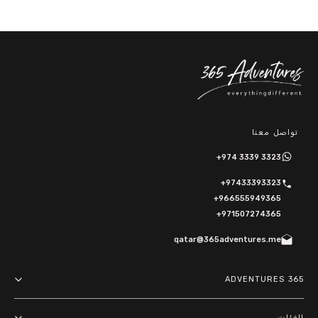
تواصل معنا
+974 3339 3323
+97433393323
+966555949365
+971507274365
qatar@365adventures.me
365 ADVENTURES
About us
الفئات