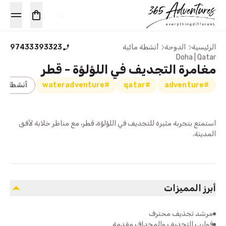
الرئيسية
الدوحة
أنشطة مائية
97433393323
Doha | Qatar
مغامرة التجديف في اللؤلؤة - قطر
#adventure
#qatar
#wateradventure
أنشطة مائ
استمتع بتجربة مثيرة للتجديف في اللؤلؤة، قطر، مع مناظر خلابة لأفق
المدينة.
أبرز المميزات
مرشد تجذيف محترف
قوارب التجديف والمجداف مقدمة