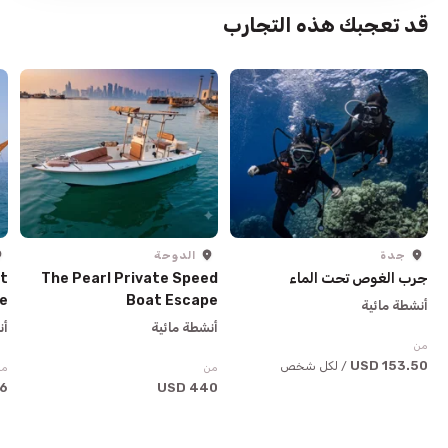
قد تعجبك هذه التجارب
جدة
الدوحة
جرب الغوص تحت الماء
The Pearl Private Speed
t
e
Boat Escape
أنشطة مائية
أنشطة مائية
أن
من
153.50 USD
/ لكل شخص
من
من
USD
440 USD