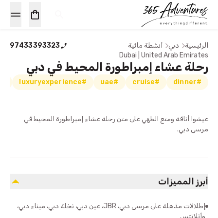
الرئيسية
دبي
أنشطة مائية
97433393323
Dubai | United Arab Emirates
رحلة عشاء إمبراطورة المحيط في دبي
#thingstodo
#luxuryexperience
#uae
#cruise
#dinner
عيشوا أناقة ومتع الطهي على متن رحلة عشاء إمبراطورة المحيط في
مرسى دبي.
أبرز المميزات
إطلالات مذهلة على مرسى دبي، JBR، عين دبي، نخلة دبي، ميناء دبي،
وأتلانتس