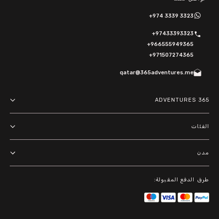
+974 3339 3323
+97433393323
+966555949365
+971507274365
qatar@365adventures.me
365 ADVENTURES
About us
الفئات
Terms and Conditions
مغامرات
مدن
Privacy Policy
أنشطة خارجية
الدوحة
باقات
طرق الدفع المقبولة:
الرياض
أنشطة مائية
دبي
جولات في المدينة