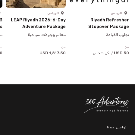
الرياض
الرياض
 3
LEAP Riyadh 2026: 6-Day
Riyadh Refresher
ys
Adventure Package
Stopover Package
تجارب القيادة
معالم وجولات سياحية
مع
من
من
من
SD
1,817.50 USD
50 USD
/ لكل شخص
تواصل معنا