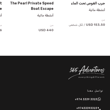
جرب الغوص تحت الماء
The Pearl Private Speed
t
emotion and nice views.Having YAHYA as a guide was a
e
Boat Escape
plus, such a kind and polite one, attentive to our needs
أنشطة مائية
قراءة المزيد
→
and expectations.
أنشطة مائية
أن
من
153.50 USD
عرض المزيد من التقييمات
/ لكل شخص
من
من
USD
440 USD
تواصل معنا
+974 3339 3323
+97433393323