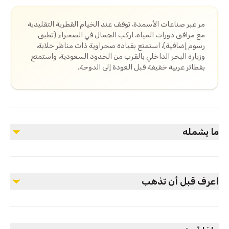
مر عبر صناعات الأسمدة، توقف عند الخيام القطرية التقليدية
مع مرافق دورات المياه، اركب الجمال في الصحراء (تطبق
رسوم إضافية)، استمتع بقيادة صحراوية ذات مناظر خلابة،
وزيارة البحر الداخلي بالقرب من الحدود السعودية، واستمتع
بفطائر عربية خفيفة قبل العودة إلى الدوحة.
ما يشمله
مشمول
سائق محترف
اعرف قبل أن تذهب
دليل سياحي متاح عند الطلب
قيادة صحراوية عبر الكثبان الخلابة
مياه ومشروبات غازية
يشمل النقل من موقعك داخل مدينة الدوحة.
تأمين
النقل من وإلى موقعك