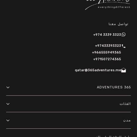
تواصل معنا
+974 3339 3323
+97433393323
+966555949365
+971507274365
qatar@365adventures.me
365 ADVENTURES
About us
الفئات
Terms and Conditions
مغامرات
مدن
Privacy Policy
أنشطة خارجية
الدوحة