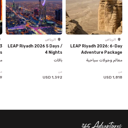
الرياض
الرياض
 3
LEAP Riyadh 2026 5 Days /
LEAP Riyadh 2026: 6-Day
ys
4 Nights
Adventure Package
معالم وجولات سياحية
باقات
مع
من
من
من
SD
1,392 USD
1,818 USD