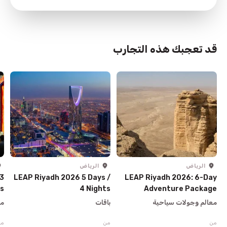
قد تعجبك هذه التجارب
الرياض
الرياض
 3
LEAP Riyadh 2026 5 Days /
LEAP Riyadh 2026: 6-Day
ys
4 Nights
Adventure Package
معالم وجولات سياحية
باقات
مع
من
من
من