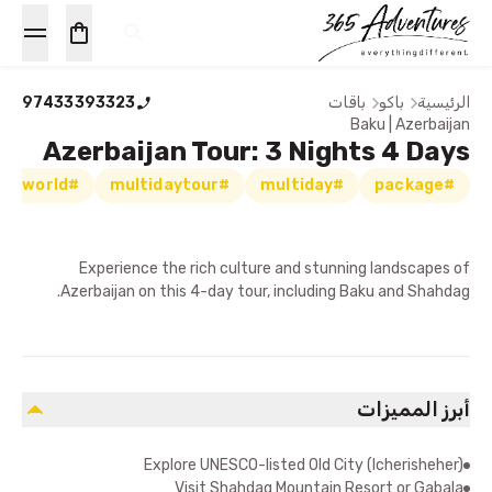
الرئيسية
باكو
باقات
97433393323
Baku | Azerbaijan
Azerbaijan Tour: 3 Nights 4 Days
#exploreworld
#multidaytour
#multiday
#package
Experience the rich culture and stunning landscapes of
Azerbaijan on this 4-day tour, including Baku and Shahdag.
أبرز المميزات
Explore UNESCO-listed Old City (Icherisheher)
Visit Shahdag Mountain Resort or Gabala