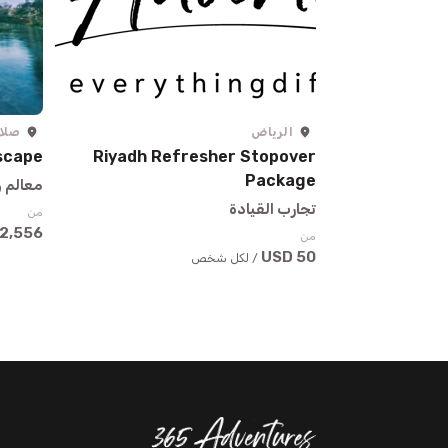
الرياض
صلا
Escape
Riyadh Refresher Stopover
Package
معالم 
تجارب القيادة
من
2,556 USD
من
50 USD
/ لكل شخص