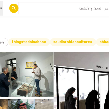
فئ
#saudiarabianculture
#thingstodoinabha
جول