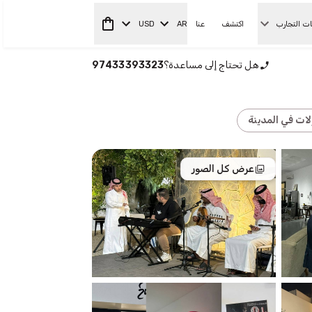
ات التجارب
اكتشف
عنا
AR
USD
هل تحتاج إلى مساعدة؟
97433393323
ات في المدينة
عرض كل الصور