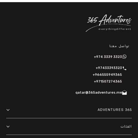
تواصل معنا
+974 3339 3323
+97433393323
+966555949365
+971507274365
qatar@365adventures.me
365 ADVENTURES
About us
الفئات
Terms and Conditions
مغامرات