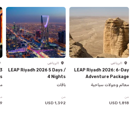
الرياض
الرياض
 3
LEAP Riyadh 2026 5 Days /
LEAP Riyadh 2026: 6-Day
ys
4 Nights
Adventure Package
معالم وجولات سياحية
باقات
مع
من
من
من
SD
1,392 USD
1,818 USD