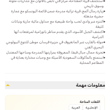
استكشف قرية المفتاحة، مركز فني نابض بالألوان مع جداريات ملونة
وسوق تاريخي
زيارة رجال ألمع، قرية تراثية مدرجة ضمن قائمة اليونسكو مع عمارة
حجرية مذهلة
التنزه عبر وادي لجب، واحة طبيعية مع جداول مائية جارية ونباتات
كثيفة
اكتشف الجبل الأسود، الذي يقدم مناظر بانورامية لمرتفعات أبها
الدرامية
جولة بالقارب عبر المانغروف في جزيرة فرسان، موطن للتنوع البيولوجي
البحري الغني
تجربة جمال جبال فيفا، المعروفة بمزارعها المدرجة ومناخها المعتدل
استمتع بالمأكولات السعودية الأصيلة مع وجبات مختارة بعناية في
المطاعم المحلية
معلومات مهمة
اللغات المتاحة
الإنجليزية
العربية