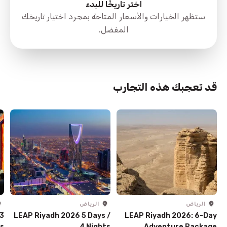
اختر تاريخًا للبدء
ستظهر الخيارات والأسعار المتاحة بمجرد اختيار تاريخك
المفضل.
7341 طريق الملك عبدالعزيز, Abha, 'Asir,
directions
Saudi Arabia
قد تعجبك هذه التجارب
الرياض
الرياض
 3
LEAP Riyadh 2026 5 Days /
LEAP Riyadh 2026: 6-Day
ys
4 Nights
Adventure Package