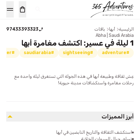
الرئيسية
أبها
باقات
97433393323
Abha | Saudi Arabia
1 ليلة في عسير: اكتشف مغامرة أبها
#aseer
#saudiarabia
#sightseeing
#adventure
عِش ثقافة وطبيعة أبها في هذه الجولة التي تستغرق ليلة واحدة مع
رحلات مغامرة واستكشافات مدينة حيوية!
أبرز المميزات
استكشف الثقافة والتاريخ النابضين في أبها
تسلق جبال السروات الخلابة