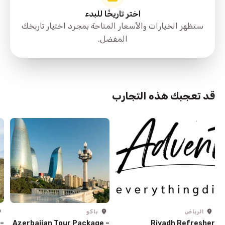
اختر تاريخًا للبدء
ستظهر الخيارات والأسعار المتاحة بمجرد اختيار تاريخك
المفضل.
قد تعجبك هذه التجارب
الرياض
باكو
 –
Azerbaijan Tour Package –
Riyadh Refresher