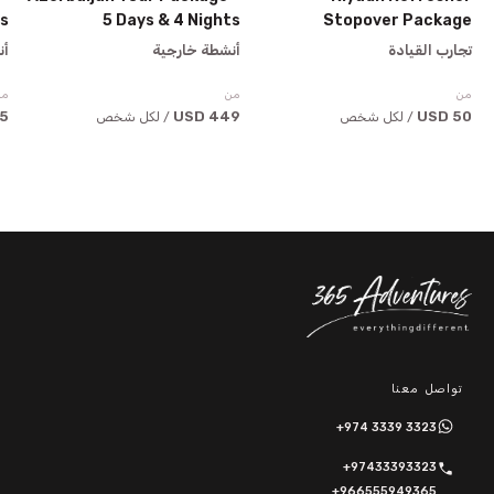
ts
5 Days & 4 Nights
Stopover Package
تجارب القيادة
أنشطة خارجية
أن
من
من
من
USD
449 USD
50 USD
/ لكل شخص
/ لكل شخص
تواصل معنا
+974 3339 3323
+97433393323
+966555949365