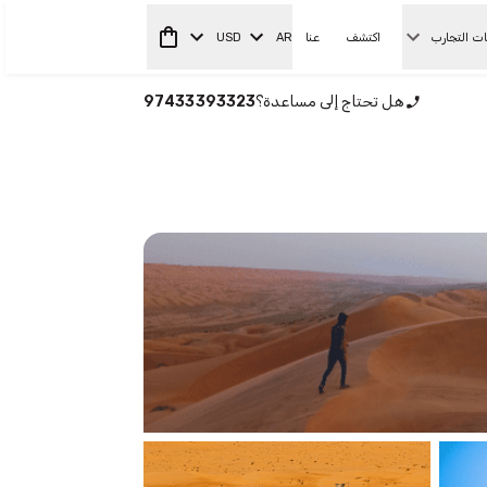
ات التجارب
اكتشف
عنا
AR
USD
هل تحتاج إلى مساعدة؟
97433393323