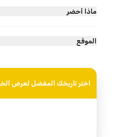
تجربة تسلق الكثبان وركوب الرمال
ماذا أحضر
غداء عماني تقليدي في الصحراء
رسوم الوقود ومواقف السيارات
ملابس مريحة، واقي شمس، قبعة، وكاميرا لالتقاط 
الموقع
Wahiba Sands Adventure, Oman
اختر تاريخك المفضل لعرض الخي