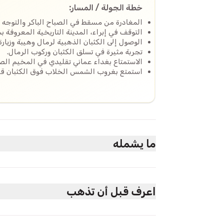
خطة الجولة / المسار:
المغادرة من مسقط في الصباح الباكر والتوجه ن
التوقف في إبراء، المدينة التاريخية المعروفة ب
الوصول إلى الكثبان الذهبية لرمال وهيبة وزيارة
تجربة مثيرة في تسلق الكثبان وركوب الرمال.
الاستمتاع بغداء عماني تقليدي في المخيم الص
استمتع بغروب الشمس الخلاب فوق الكثبان قب
ما يشمله
مشمول
سيارة دفع رباعي خاصة مع سائق
اعرف قبل أن تذهب
التوصيل من وإلى مسقط
مياه شرب
زيارة إبراء (مدينة تاريخية)
ارتدِ ملابس مريحة، واحضر واقي الشمس، وكن مس
زيارة عائلة بدوية في رمال وهيبة