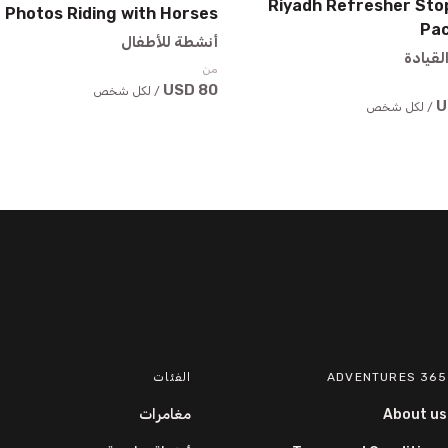
Riyadh Refresher Sto
Photos Riding with Horses
Pa
أنشطة للأطفال
لقيادة
من
80 USD
/ لكل شخص
/ لكل شخص
365 ADVENTURES
الفئات
About us
مغامرات