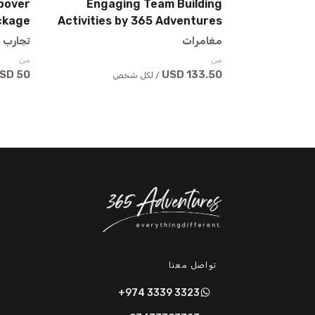
pover
Engaging Team Building
ckage
Activities by 365 Adventures
مغامرات
تجارب ا
من
من
50 USD
133.50 USD
/ لكل شخص
تواصل معنا
+974 3339 3323