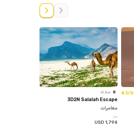
صلالة
الدوحة
4.1/5
oat Experience
3D2N Salalah Escape
مغامرات
أنشطة للأطفال
من
من
46 USD
1,794 USD
/ لكل شخص