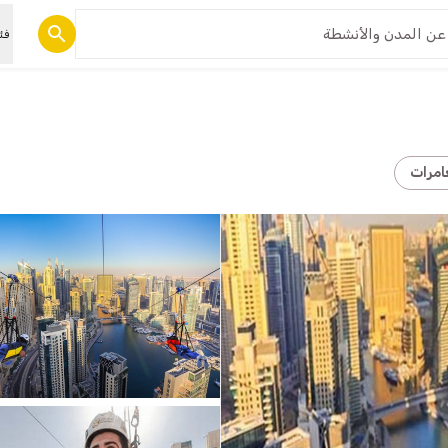
فئ
امرات