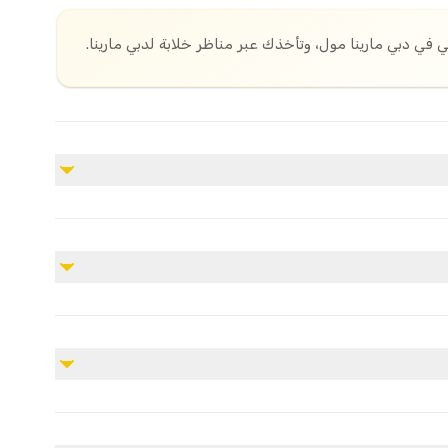
ي في دبي مارينا مول، وتأخذك عبر مناظر خلابة لدبي مارينا.
غير مشمول
جميع النفقات الشخصية على الطعام، التسوق، إلخ في
الموقع
ر.
يجب أن يكون الضيف بين 12 إلى 65 عامًا. يجب أن يكون الركاب الذين تقل أعمارهم عن 18 عامًا مصحوبين
 والفساتين والشباشب.