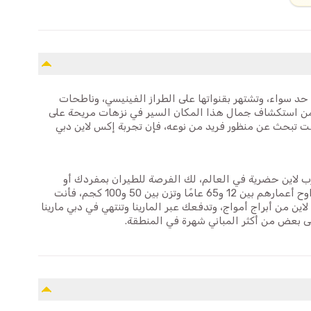
حد سواء، وتشتهر بقنواتها على الطراز الفينيسي، وناطحات
تضمن استكشاف جمال هذا المكان السير في نزهات مريحة على
نت تبحث عن منظور فريد من نوعه، فإن تجربة إكس لاين دبي
ل زب لاين حضرية في العالم، لك الفرصة للطيران بمفردك أو
برفقة رفيق، سواء كان صديقًا أو شريكًا. إذا كنت تتراوح أعمارهم بين 12 و65 عامًا وتزن بين 50 و100 كجم، فأنت
اين من أبراج أمواج، وتدفعك عبر المارينا وتنتهي في دبي مارينا
ى بعض من أكثر المباني شهرة في المنطقة.