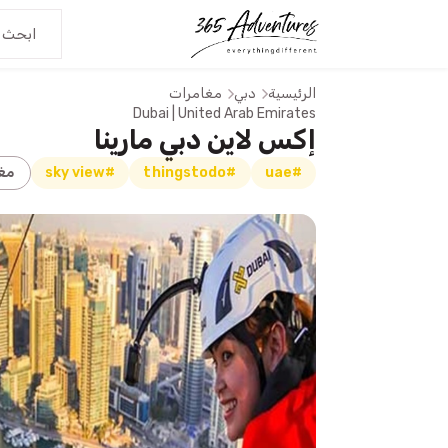
الرئيسية
دبي
مغامرات
Dubai | United Arab Emirates
إكس لاين دبي مارينا
#uae
#thingstodo
#sky view
مغ