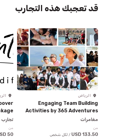
قد تعجبك هذه التجارب
الرياض
الر
pover
Engaging Team Building
ckage
Activities by 365 Adventures
مغامرات
تجارب ا
من
من
50 USD
133.50 USD
/ لكل شخص