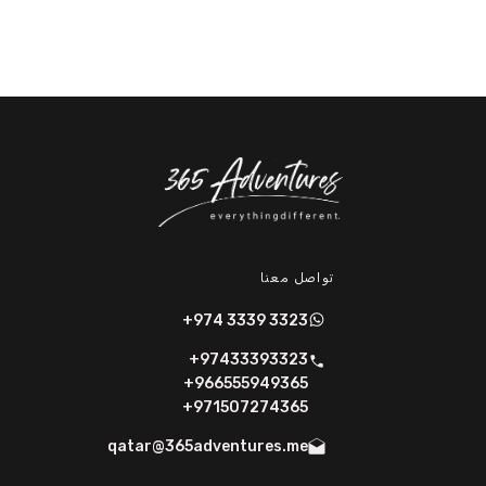
تواصل معنا
+974 3339 3323
+97433393323
+966555949365
+971507274365
qatar@365adventures.me