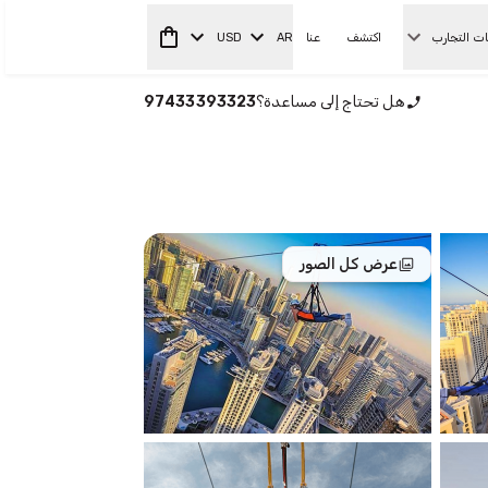
ات التجارب
اكتشف
عنا
AR
USD
هل تحتاج إلى مساعدة؟
97433393323
عرض كل الصور