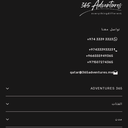
تواصل معنا
+974 3339 3323
+97433393323
+966555949365
+971507274365
qatar@365adventures.me
365 ADVENTURES
About us
الفئات
Terms and Conditions
مغامرات
مدن
Privacy Policy
أنشطة خارجية