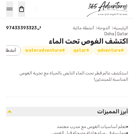
الرئيسية
الدوحة
أنشطة مائية
97433393323
Doha | Qatar
اكتشف الغوص تحت الماء
#adventure
#qatar
#wateradventure
أنشطة مائ
استكشف عالم قطر تحت الماء النابض بالحياة مع تجربة الغوص
المناسبة للمبتدئين!
أبرز المميزات
تعلم أساسيات الغوص مع مدرب معتمد
ممارسة في مياه هادئة وضحلة قبل الغوص