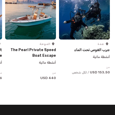
جدة
الدوحة
جرب الغوص تحت الماء
The Pearl Private Speed
t
e
Boat Escape
أنشطة مائية
أنشطة مائية
أن
من
153.50 USD
/ لكل شخص
من
من
USD
440 USD