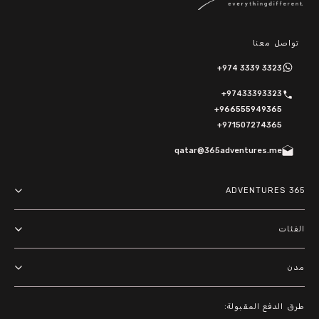
تواصل معنا
+974 3339 3323
+97433393323
+966555949365
+971507274365
qatar@365adventures.me
365 ADVENTURES
About us
الفئات
Terms and Conditions
مغامرات
مدن
Privacy Policy
أنشطة خارجية
الدوحة
باقات
طرق الدفع المقبولة:
الرياض