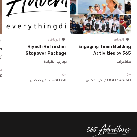
الرياض
الرياض
Riyadh Refresher
Engaging Team Building
es
Stopover Package
Activities by 365
أن
Adventures
مغامرات
تجارب القيادة
من
من
من
USD
50 USD
133.50 USD
/ لكل شخص
/ لكل شخص