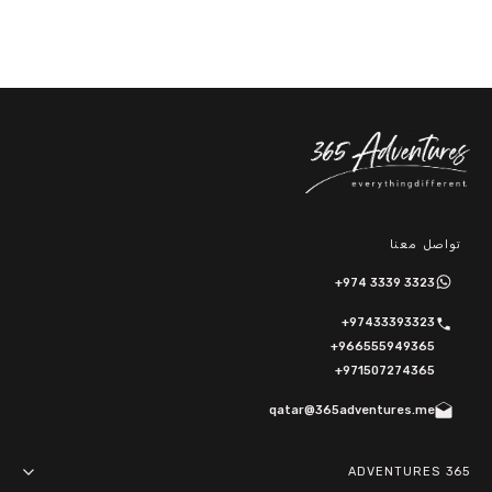
تواصل معنا
+974 3339 3323
+97433393323
+966555949365
+971507274365
qatar@365adventures.me
365 ADVENTURES