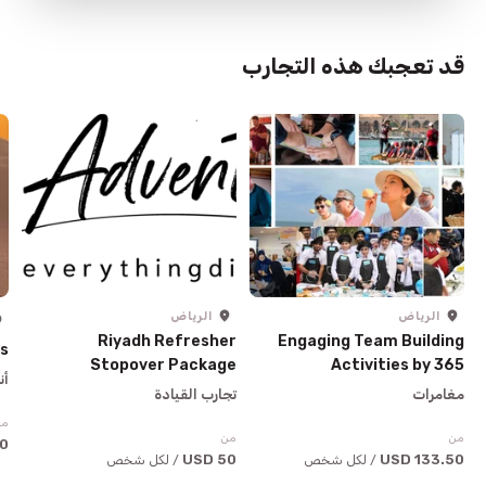
قد تعجبك هذه التجارب
الرياض
الرياض
Riyadh Refresher
Engaging Team Building
es
Stopover Package
Activities by 365
أن
Adventures
مغامرات
تجارب القيادة
من
من
من
USD
50 USD
133.50 USD
/ لكل شخص
/ لكل شخص