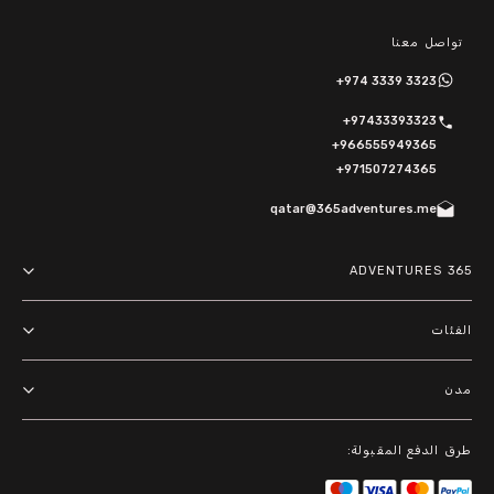
تواصل معنا
+974 3339 3323
+97433393323
+966555949365
+971507274365
qatar@365adventures.me
365 ADVENTURES
About us
الفئات
Terms and Conditions
مغامرات
مدن
Privacy Policy
أنشطة خارجية
الدوحة
باقات
طرق الدفع المقبولة:
الرياض
أنشطة مائية