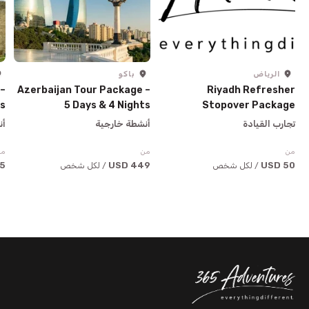
الرياض
باكو
 –
Azerbaijan Tour Package –
Riyadh Refresher
ts
5 Days & 4 Nights
Stopover Package
تجارب القيادة
أنشطة خارجية
أن
من
من
من
USD
449 USD
50 USD
/ لكل شخص
/ لكل شخص