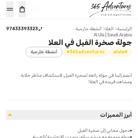
الرئيسية
العلا
أنشطة خارجية
97433393323
Al Ula | Saudi Arabia
جولة صخرة الفيل في العلا
#alula
#365adventures
أنشطة خارجية
انضم إلينا في جولة رائعة لصخرة الفيل، لاستكشاف مناظر خلابة
ومشاهد فريدة في العلا!
أبرز المميزات
دخول مجاني إلى صخرة الفيل
جولة موجهة مع مرشد سائق يتحدث الإنجليزية/العربية