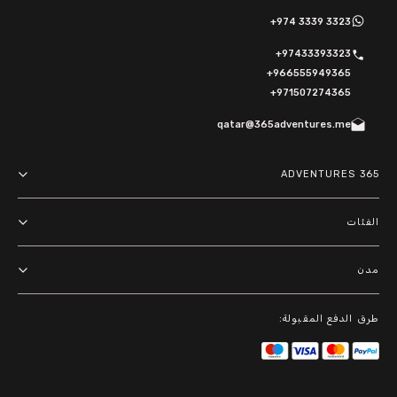
+974 3339 3323
+97433393323
+966555949365
+971507274365
qatar@365adventures.me
365 ADVENTURES
About us
الفئات
Terms and Conditions
مغامرات
مدن
Privacy Policy
أنشطة خارجية
الدوحة
باقات
طرق الدفع المقبولة:
الرياض
أنشطة مائية
دبي
جولات في المدينة