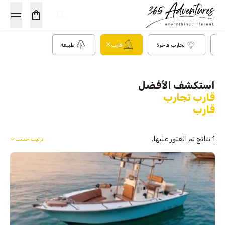
ية
تجارب فاخرة
قارب
طبيعة
استكشف الأفضل
قارب تجارب
قارب
1 نتائج تم العثور عليها.
ترتيب حسب