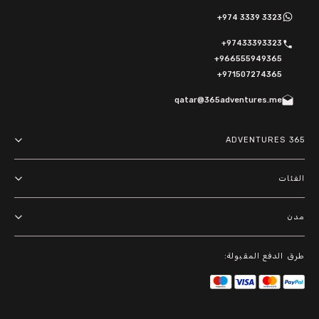
+974 3339 3323
+97433393323
+966555949365
+971507274365
qatar@365adventures.me
365 ADVENTURES
About us
الفئات
Terms and Conditions
مغامرات
مدن
Privacy Policy
أنشطة خارجية
الدوحة
باقات
طرق الدفع المقبولة:
الرياض
أنشطة مائية
دبي
جولات في المدينة